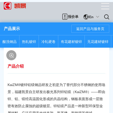
报价单
En
产品展示
返回产品与服务页
酸洗钢品
热轧镀锌
冷轧硬卷
有花建材镀锌
无花建材镀锌
产品介绍
KaiZM®镀锌铝镁钢品研发之初是为了替代部分不锈钢的使用场
景，福建凯景自主研发出极光系列锌铝镁（KaiZM®）——即由
锌、铝、镁经高温固化形成的共晶结构，钢板表面形成一层致
密有效防止腐蚀的超级镀层。锌铝镁产品是一种新型环保型金
属材料，广泛应用于光伏支架、新基建、新能源等领域。