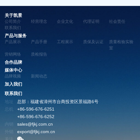
关于凯景
公司简介
经营理念
企业文化
代理证明
社会责任
联系我们
产品与服务
产品展示
产品手册
工程展示
质保及认证
质量检验实验
室
营销网络
质检报告
合作品牌
媒体中心
品牌视频
新闻动态
加入我们
联系我们
地址
总部：福建省漳州市台商投资区景福路6号
总机
+86-596-676-6251
+86-596-676-6252
内销
sales@fjkj.com.cn
外销
export@fjkj.com.cn
关注