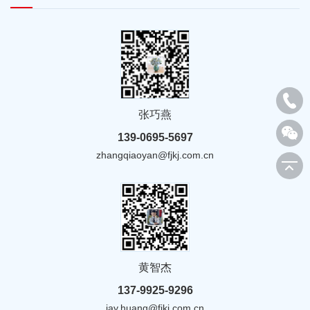
张巧燕
139-0695-5697
zhangqiaoyan@fjkj.com.cn
黄智杰
137-9925-9296
jay.huang@fjkj.com.cn