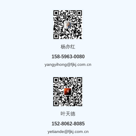
杨亦红
158-5963-0080
yangyihong@fjkj.com.cn
叶天德
152-8062-8085
yetiande@fjkj.com.cn