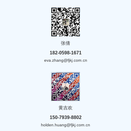
张倩
182-0598-1671
eva.zhang@fjkj.com.cn
黄吉欢
150-7939-8802
holden.huang@fjkj.com.cn