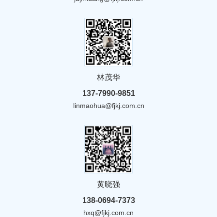
林茂华
137-7990-9851
linmaohua@fjkj.com.cn
黄晓强
138-0694-7373
hxq@fjkj.com.cn