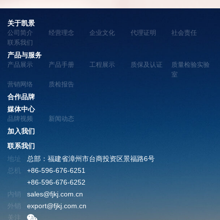
关于凯景
公司简介
经营理念
企业文化
代理证明
社会责任
联系我们
产品与服务
产品展示
产品手册
工程展示
质保及认证
质量检验实验
室
营销网络
质检报告
合作品牌
媒体中心
品牌视频
新闻动态
加入我们
联系我们
地址
总部：福建省漳州市台商投资区景福路6号
总机
+86-596-676-6251
+86-596-676-6252
内销
sales@fjkj.com.cn
外销
export@fjkj.com.cn
关注