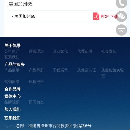
美国加州65
· 美国加州65
PDF 下载
关于凯景
公司简介
经营理念
企业文化
代理证明
社会责任
联系我们
产品与服务
产品展示
产品手册
工程展示
质保及认证
质量检验实验
室
营销网络
质检报告
合作品牌
媒体中心
品牌视频
新闻动态
加入我们
联系我们
地址
总部：福建省漳州市台商投资区景福路6号