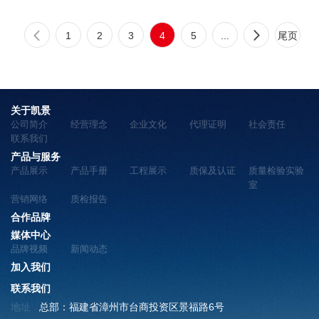
1
2
3
4
5
...
尾页
关于凯景
公司简介
经营理念
企业文化
代理证明
社会责任
联系我们
产品与服务
产品展示
产品手册
工程展示
质保及认证
质量检验实验
室
营销网络
质检报告
合作品牌
媒体中心
品牌视频
新闻动态
加入我们
联系我们
地址
总部：福建省漳州市台商投资区景福路6号