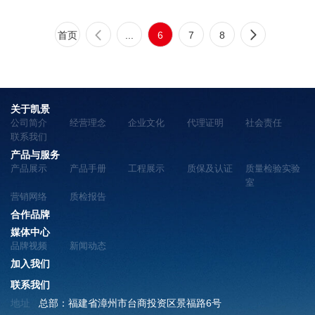
首页
...
6
7
8
关于凯景
公司简介
经营理念
企业文化
代理证明
社会责任
联系我们
产品与服务
产品展示
产品手册
工程展示
质保及认证
质量检验实验
室
营销网络
质检报告
合作品牌
媒体中心
品牌视频
新闻动态
加入我们
联系我们
地址
总部：福建省漳州市台商投资区景福路6号